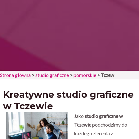
Strona główna
>
studio graficzne
>
pomorskie
>
Tczew
Kreatywne studio graficzne
w Tczewie
Jako
studio graficzne w
Tczewie
podchodzimy do
każdego zlecenia z