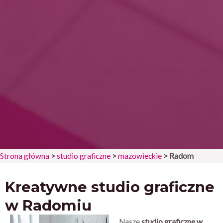
Strona główna
>
studio graficzne
>
mazowieckie
>
Radom
Kreatywne studio graficzne
w Radomiu
Nasze
studio graficzne w