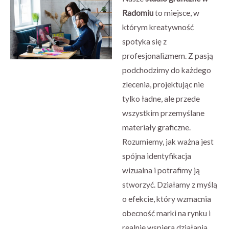
Radomiu
to miejsce, w
którym kreatywność
spotyka się z
profesjonalizmem. Z pasją
podchodzimy do każdego
zlecenia, projektując nie
tylko ładne, ale przede
wszystkim przemyślane
materiały graficzne.
Rozumiemy, jak ważna jest
spójna identyfikacja
wizualna i potrafimy ją
stworzyć. Działamy z myślą
o efekcie, który wzmacnia
obecność marki na rynku i
realnie wspiera działania