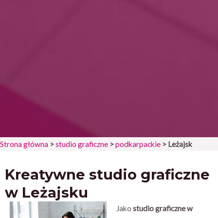
Strona główna
>
studio graficzne
>
podkarpackie
>
Leżajsk
Kreatywne studio graficzne
w Leżajsku
Jako
studio graficzne w