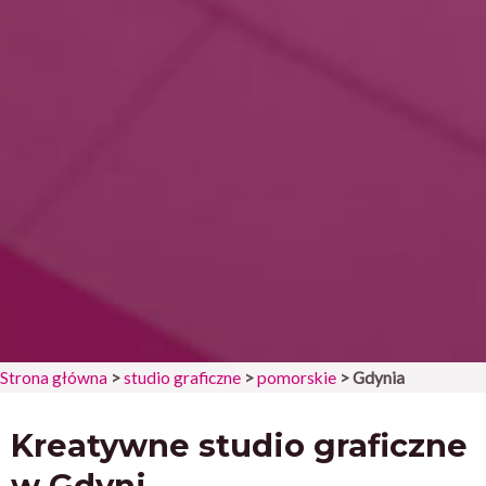
Strona główna
>
studio graficzne
>
pomorskie
>
Gdynia
Kreatywne studio graficzne
w Gdyni