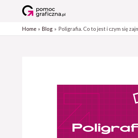
Skip
to
content
Home
Blog
Poligrafia. Co to jest i czym się za
Nawigacja
wpisu