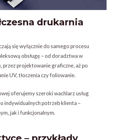
łczesna drukarnia
czają się wyłącznie do samego procesu
mpleksową obsługę – od doradztwa w
, przez projektowanie graficzne, aż po
anie UV, tłoczenia czy foliowanie.
owej oferujemy szeroki wachlarz usług
o indywidualnych potrzeb klienta –
m, jak i funkcjonalnym.
ktyce – przykłady