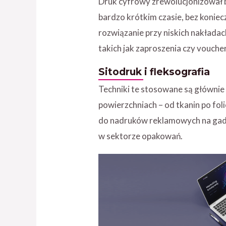
Druk cyfrowy zrewolucjonizował br
bardzo krótkim czasie, bez konie
rozwiązanie przy niskich nakłada
takich jak zaproszenia czy vouche
Sitodruk i fleksografia
Techniki te stosowane są główni
powierzchniach – od tkanin po fol
do nadruków reklamowych na gadż
w sektorze opakowań.