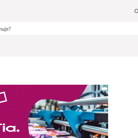
O
jmuje?