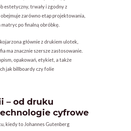
 estetyczny, trwały i zgodny z
n obejmuje zarówno etap projektowania,
a matryc po finalną obróbkę.
ojarzona głównie z drukiem ulotek,
fia ma znacznie szersze zastosowanie.
opism, opakowań, etykiet, a także
h jak billboardy czy folie
ii – od druku
technologie cyfrowe
eku, kiedy to Johannes Gutenberg