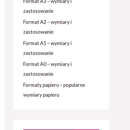
Format A3 – wymiary i
f
zastosowanie
o
r
Format A2 – wymiary i
:
zastosowanie
Format A1 – wymiary i
zastosowanie
Format A0 – wymiary i
zastosowanie
Formaty papieru – popularne
wymiary papieru