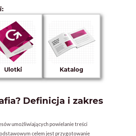
i:
Ulotki
Katalog
fia? Definicja i zakres
cesów umożliwiających powielanie treści
j podstawowym celem jest przygotowanie