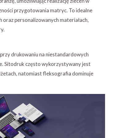
anżę, umożliwiając realizację zleceń w
czności przygotowania matryc. To idealne
ch oraz personalizowanych materiałach,
ry.
e przy drukowaniu na niestandardowych
ie. Sitodruk często wykorzystywany jest
etach, natomiast fleksografia dominuje